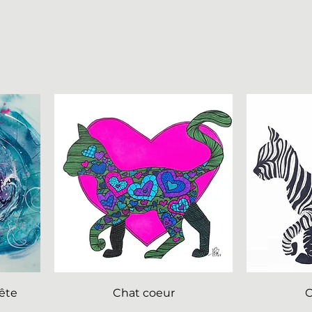
ête
Chat coeur
C