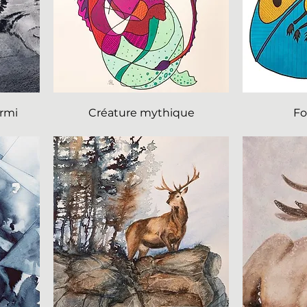
rmi
Créature mythique
Fo