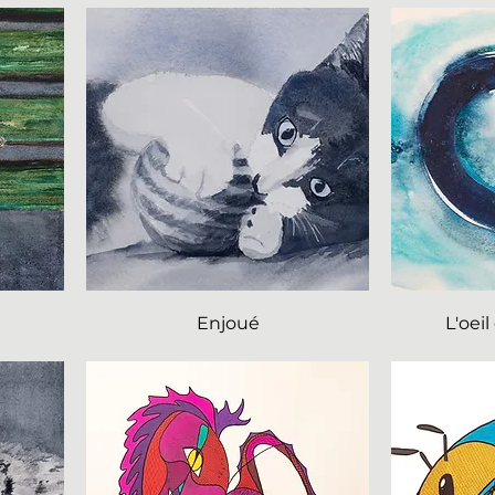
Enjoué
L'oei