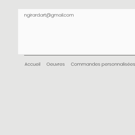
ngirard.art@gmail.com
Accueil
Oeuvres
Commandes personnalisée