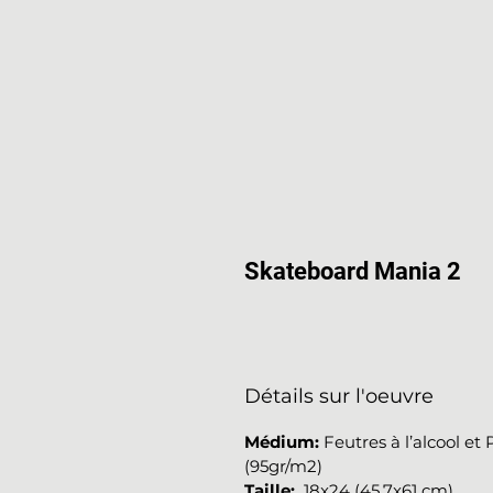
Skateboard Mania 2
Détails sur l'oeuvre
Médium
:
Feutres à l’alcool et 
(95gr/m2)
Taille:
18x24 (45.7x61 cm)