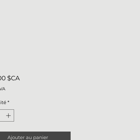
Prix
00 $CA
TVA
ité
*
Ajouter au panier