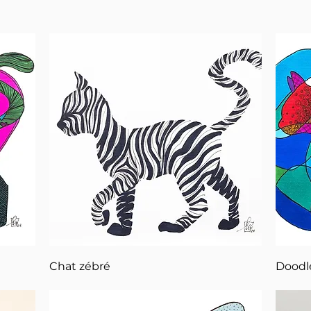
Aperçu rapide
Chat zébré
Doodl