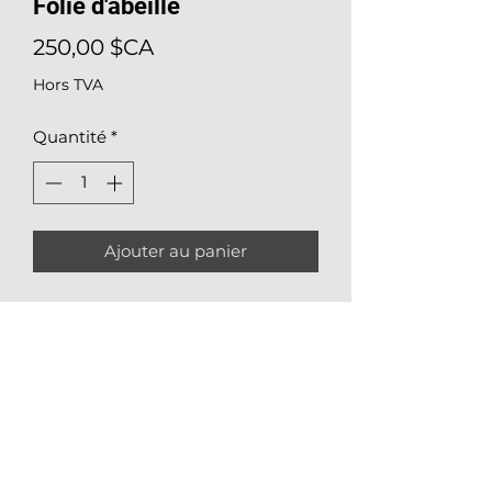
Folie d'abeille
Prix
250,00 $CA
Hors TVA
Quantité
*
Ajouter au panier
D.tails sur l'oeuvre
Médium
:
Feutres à l’alcool sur
papier fusain fini vergé, 64lbs
(95gr/m2)
Nathalie Girard
Taille:
24x18 (61x45.7 cm)
514 248-1674
Année de réalisation :
2022