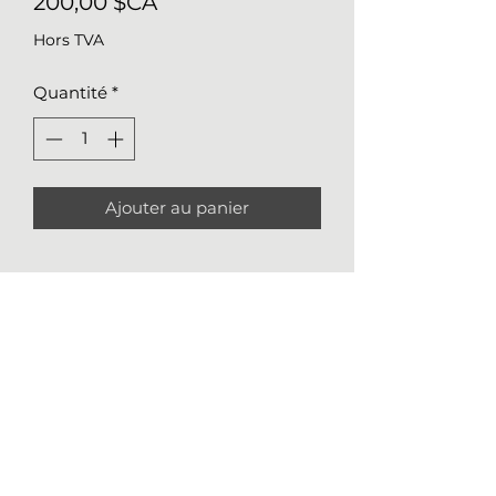
Prix
200,00 $CA
Hors TVA
Quantité
*
Ajouter au panier
Détails sur l'oeuvre
Médium
: aquarelle sur papier
Arches 140lbs (300g/m2)
Taille
: 10x8 (26x21 cm)
Nathalie Girard
Année de production
: 2023
514 248-1674
*Certificat d’authenticité inclus
ngirard.art@gmail.com