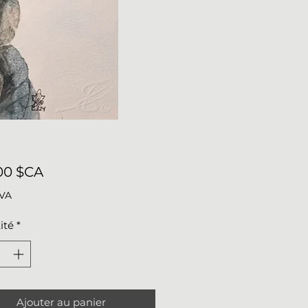
Prix
00 $CA
TVA
ité
*
Ajouter au panier