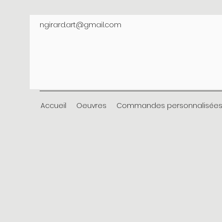
ngirard.art@gmail.com
Accueil
Oeuvres
Commandes personnalisée