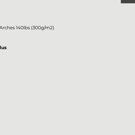
r Arches 140lbs (300g/m2)
lus