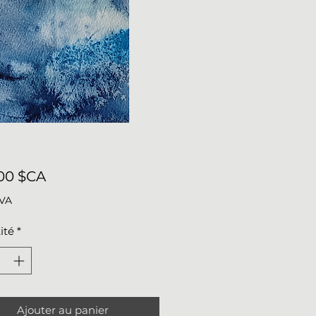
Prix
00 $CA
TVA
ité
*
Ajouter au panier