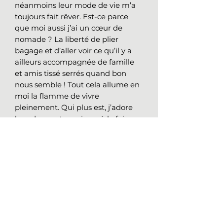
néanmoins leur mode de vie m’a
toujours fait rêver. Est-ce parce
que moi aussi j’ai un cœur de
nomade ? La liberté de plier
bagage et d’aller voir ce qu’il y a
ailleurs accompagnée de famille
et amis tissé serrés quand bon
nous semble ! Tout cela allume en
moi la flamme de vivre
pleinement. Qui plus est, j’adore
leur danse et musique, à la fois
viscérales et enracinées dans la
terre. Elles traduisent
parfaitement toute la dualité de la
douleur et la joie d’être en vie.
Détails sur l'oeuvre
originale