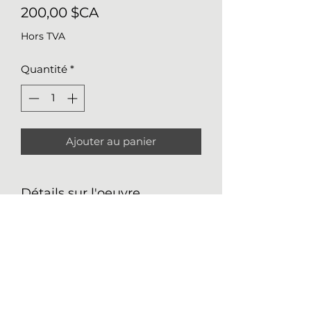
Prix
200,00 $CA
Hors TVA
Quantité
*
Ajouter au panier
Détails sur l'oeuvre
originale
Médium
: aquarelle sur papier pour
techniques mixtes 184lb
(300g/m2)
Nathalie Girard
Taille
: 14x11 (36x28 cm)
514 248-1674
Année de production
: 2022