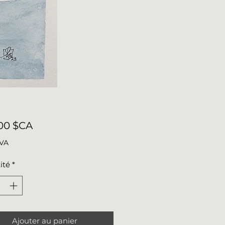
Prix
00 $CA
TVA
ité
*
Ajouter au panier