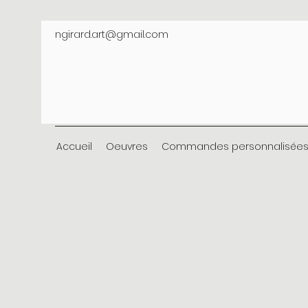
ngirard.art@gmail.com
Accueil
Oeuvres
Commandes personnalisée