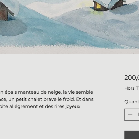
200,
Hors 
s un épais manteau de neige, la vie semble
e, un petit chalet brave le froid. Et dans
Quant
pite allégrement et des rires joyeux