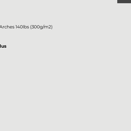
r Arches 140lbs (300g/m2)
lus