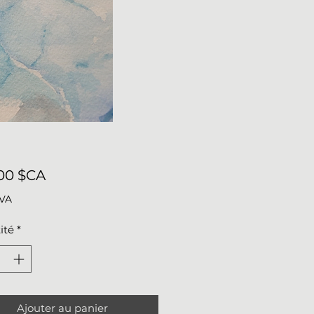
Prix
00 $CA
TVA
ité
*
Ajouter au panier