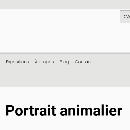
CA
s
Expositions
À propos
Blog
Contact
Portrait animalier