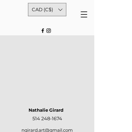
CAD (C$)
Nathalie Girard
514 248-1674
ngirard.art@gmail.com