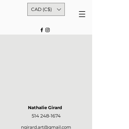
CAD (C$)
Nathalie Girard
514 248-1674
ngirard.art@gmail.com