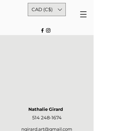
CAD (C$)
Nathalie Girard
514 248-1674
ngirard.art@gmail.com