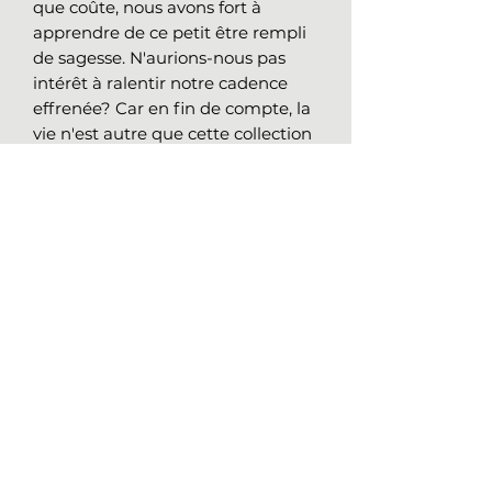
que coûte, nous avons fort à
apprendre de ce petit être rempli
de sagesse. N'aurions-nous pas
intérêt à ralentir notre cadence
effrenée? Car en fin de compte, la
vie n'est autre que cette collection
de moments précieux. Prenons le
temps de les apprécier.
Détails sur l'oeuvre
Médium
:
Feutres à l’alcool et
Podka sur papier fusain fini vergé,
64lbs (95gr/m2)
Nathalie Girard
Taille:
24x18 (61x45.7 cm)
514 248-1674
Année de réalisation :
2023
*Certificat d’authenticité inclus
ngirard.art@gmail.com